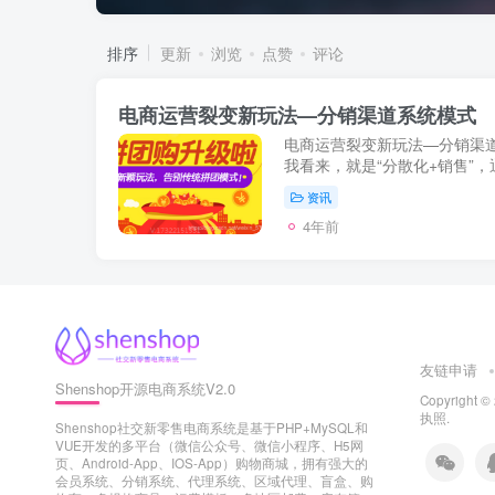
排序
更新
浏览
点赞
评论
电商运营裂变新玩法—分销渠道系统模式
电商运营裂变新玩法—分销渠
我看来，就是“分散化+销售”
场，销售产品，从而实现利润
资讯
终端，分销的道...
4年前
友链申请
Shenshop开源电商系统V2.0
Copyright ©
执照
.
Shenshop社交新零售电商系统是基于PHP+MySQL和
VUE开发的多平台（微信公众号、微信小程序、H5网
页、Android-App、IOS-App）购物商城，拥有强大的
会员系统、分销系统、代理系统、区域代理、盲盒、购