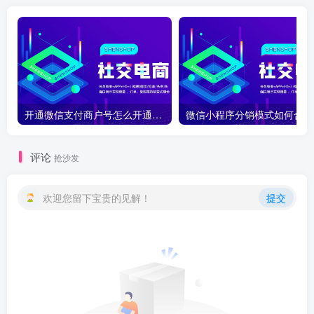
开通微信支付商户号怎么开通？开通微信支付商户号详细教程
微
评论
抢沙发
欢迎您留下宝贵的见解！
提交